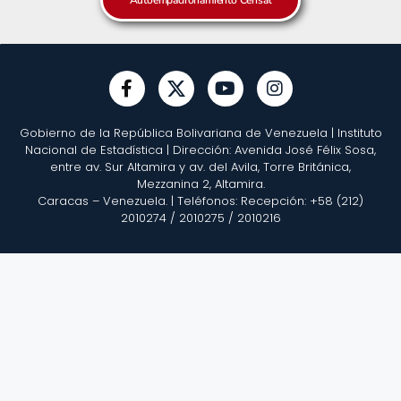
Gobierno de la República Bolivariana de Venezuela | Instituto
Nacional de Estadística | Dirección: Avenida José Félix Sosa,
entre av. Sur Altamira y av. del Avila, Torre Británica,
Mezzanina 2, Altamira.
Caracas – Venezuela. | Teléfonos: Recepción: +58 (212)
2010274 / 2010275 / 2010216